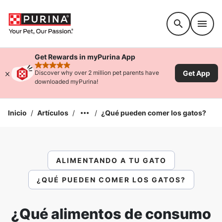
Accessibility support
Get Rewards in myPurina App
rated 4.9 stars
Get App
Discover why over 2 million pet parents have
downloaded myPurina!
Inicio
/
Artículos
/
/
¿Qué pueden comer los gatos?
ALIMENTANDO A TU GATO
¿QUÉ PUEDEN COMER LOS GATOS?
¿Qué alimentos de consumo