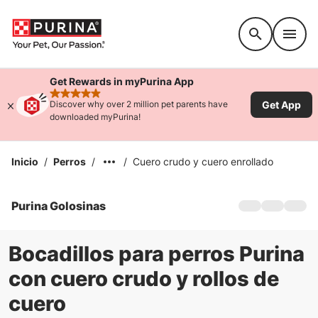
Accessibility support
Get Rewards in myPurina App
rated 4.9 stars
Get App
Discover why over 2 million pet parents have
downloaded myPurina!
Inicio
/
Perros
/
/
Cuero crudo y cuero enrollado
Purina Golosinas
Hogar
Golosinas par
Golosinas par
Bocadillos para perros Purina
con cuero crudo y rollos de
cuero