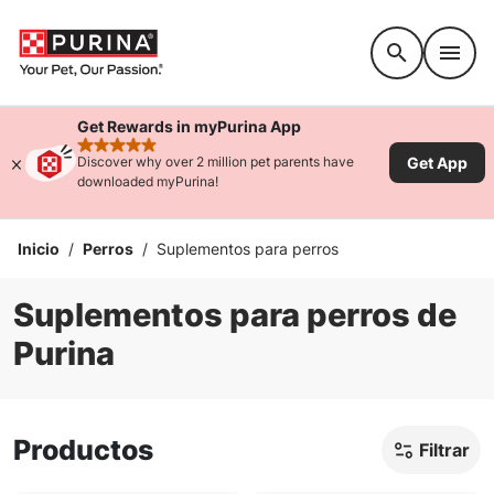
Accessibility support
Get Rewards in myPurina App
rated 4.9 stars
Get App
Discover why over 2 million pet parents have
downloaded myPurina!
Inicio
/
Perros
/
Suplementos para perros
Suplementos para perros de
Purina
Productos
Filtrar