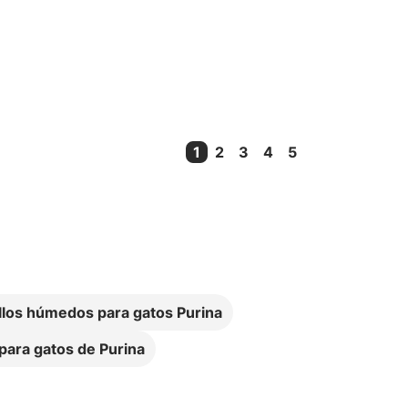
1
2
3
4
5
Current Page
llos húmedos para gatos Purina
ara gatos de Purina