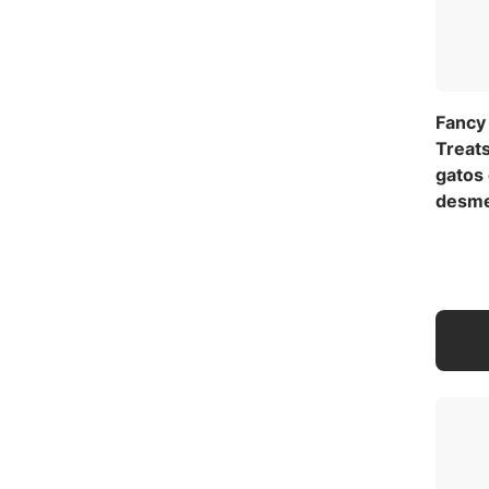
Fancy 
Treats
gatos 
desme