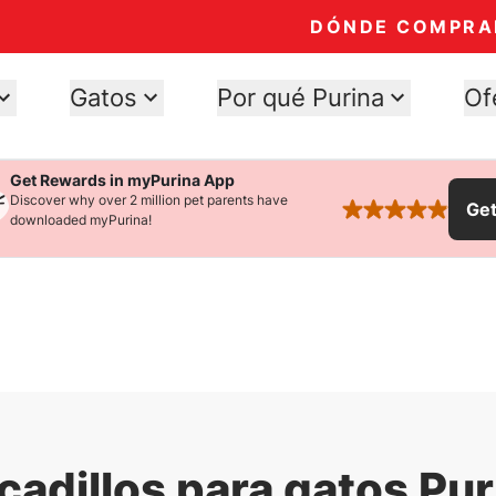
DÓNDE COMPRA
Gatos
Por qué Purina
Of
Get Rewards in myPurina App
Discover why over 2 million pet parents have
Ge
rated 4.9 stars
downloaded myPurina!
cadillos para gatos Pur