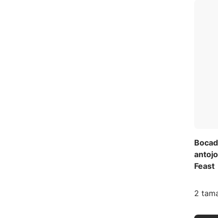
Bocadi
antojo
Feast
2 tama