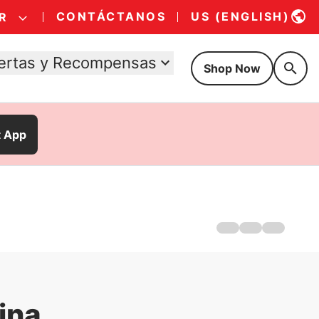
CONTÁCTANOS
US (ENGLISH)
R
ertas y Recompensas
Shop Now
t App
Hogar
Golosinas para pe
Golosinas para ga
ina