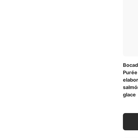
Bocadi
Purée 
elabor
salmón
glace