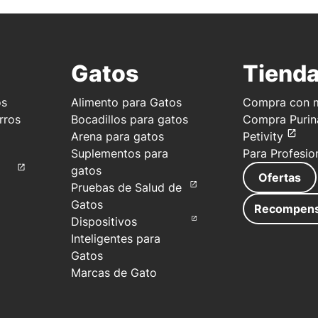
Gatos
Tiend
os
Alimento para Gatos
Compra con m
rros
Bocadillos para gatos
Compra Purin
Arena para gatos
Petivity
Suplementos para
Para Profesio
gatos
Ofertas
Pruebas de Salud de
Gatos
Recompen
Dispositivos
Inteligentes para
Gatos
Marcas de Gato