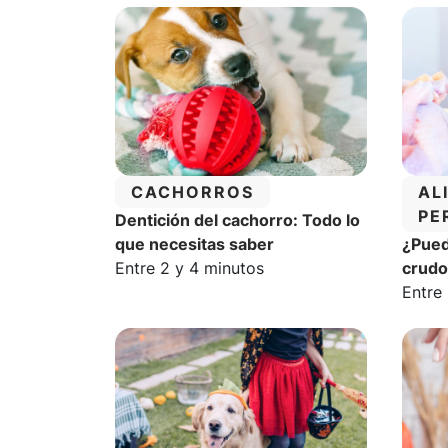
CATEGORÍA:
CA
CACHORROS
AL
PE
Dentición del cachorro: Todo lo
que necesitas saber
¿Pued
Tiempo estimado de lectura:
Entre 2 y 4 minutos
crudo
Tiemp
Entre