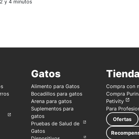
o estimado de lectura:
 2 y 4 minutos
Gatos
Tiend
os
Alimento para Gatos
Compra con m
rros
Bocadillos para gatos
Compra Purin
Arena para gatos
Petivity
Suplementos para
Para Profesio
gatos
Ofertas
Pruebas de Salud de
Gatos
Recompen
Dispositivos