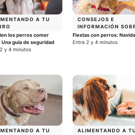
TEGORÍA:
CATEGORÍA:
IMENTANDO A TU
CONSEJOS E
RRO
INFORMACIÓN SOB
EL COMPORTAMIE
en los perros comer
Fiestas con perros: Navid
DE LOS PERROS
Tiempo estimado de lectur
 Una guía de seguridad
Entre 2 y 4 minutos
o estimado de lectura:
 2 y 4 minutos
TEGORÍA:
CATEGORÍA:
IMENTANDO A TU
ALIMENTANDO A T