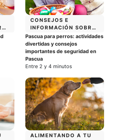
CATEGORÍA:
CONSEJOS E
RE
INFORMACIÓN SOBRE
NTO
EL COMPORTAMIENTO
ad
Pascua para perros: actividades
DE LOS PERROS
a:
divertidas y consejos
importantes de seguridad en
Pascua
Tiempo estimado de lectura:
Entre 2 y 4 minutos
CATEGORÍA:
U
ALIMENTANDO A TU