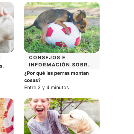
CATEGORÍA:
CONSEJOS E
INFORMACIÓN SOBRE
s,
EL COMPORTAMIENTO
¿Por qué las perras montan
DE LOS PERROS
a:
cosas?
Tiempo estimado de lectura:
Entre 2 y 4 minutos