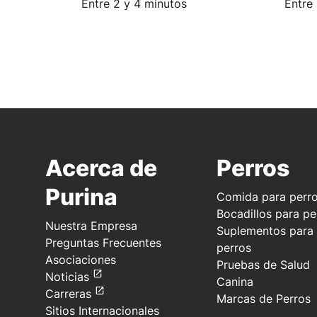
Tiempo estimado de lectura:
Tiemp
Entre 2 y 4 minutos
Entre
Acerca de
Perros
Purina
Comida para perr
Bocadillos para pe
Nuestra Empresa
Suplementos para
Preguntas Frecuentes
perros
Asociaciones
Pruebas de Salud
Noticias
Canina
Carreras
Marcas de Perros
Sitios Internacionales