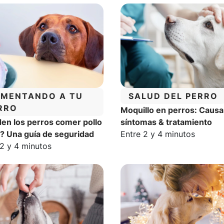
TEGORÍA:
CATEGORÍA:
IMENTANDO A TU
SALUD DEL PERRO
RRO
Moquillo en perros: Causa
en los perros comer pollo
síntomas & tratamiento
Tiempo estimado de lectur
? Una guía de seguridad
Entre 2 y 4 minutos
o estimado de lectura:
 2 y 4 minutos