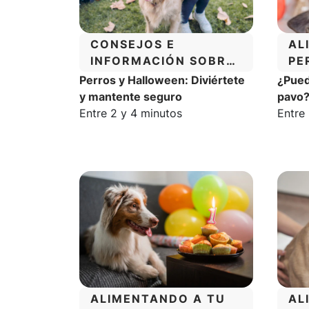
CATEGORÍA:
CA
CONSEJOS E
AL
INFORMACIÓN SOBRE
PE
EL COMPORTAMIENTO
Perros y Halloween: Diviértete
¿Pued
DE LOS PERROS
y mantente seguro
pavo?
Tiempo estimado de lectura:
Tiemp
Entre 2 y 4 minutos
Entre
CATEGORÍA:
CA
ALIMENTANDO A TU
AL