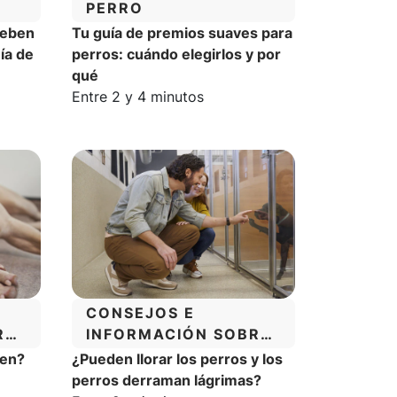
PERRO
Deben
Tu guía de premios suaves para
ía de
perros: cuándo elegirlos y por
qué
a:
Tiempo estimado de lectura:
Entre 2 y 4 minutos
CATEGORÍA:
CONSEJOS E
RE
INFORMACIÓN SOBRE
NTO
EL COMPORTAMIENTO
men?
¿Pueden llorar los perros y los
DE LOS PERROS
a:
perros derraman lágrimas?