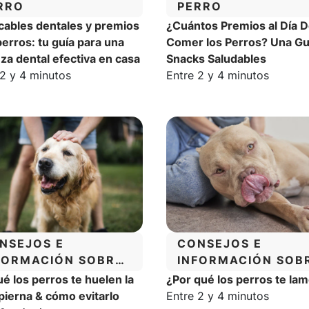
RRO
PERRO
cables dentales y premios
¿Cuántos Premios al Día 
perros: tu guía para una
Comer los Perros? Una Gu
eza dental efectiva en casa
Snacks Saludables
o estimado de lectura:
Tiempo estimado de lectur
 2 y 4 minutos
Entre 2 y 4 minutos
TEGORÍA:
CATEGORÍA:
NSEJOS E
CONSEJOS E
FORMACIÓN SOBRE
INFORMACIÓN SOB
 COMPORTAMIENTO
EL COMPORTAMIE
ué los perros te huelen la
¿Por qué los perros te la
 LOS PERROS
DE LOS PERROS
Tiempo estimado de lectur
pierna & cómo evitarlo
Entre 2 y 4 minutos