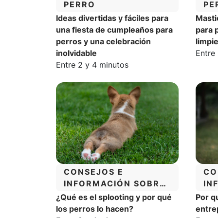
PERRO
PE
Ideas divertidas y fáciles para
Masti
una fiesta de cumpleaños para
para 
perros y una celebración
limpi
Tiemp
inolvidable
Entre
Tiempo estimado de lectura:
Entre 2 y 4 minutos
CATEGORÍA:
CA
CONSEJOS E
CO
INFORMACIÓN SOBRE
IN
EL COMPORTAMIENTO
EL
¿Qué es el splooting y por qué
Por q
DE LOS PERROS
DE
los perros lo hacen?
entre