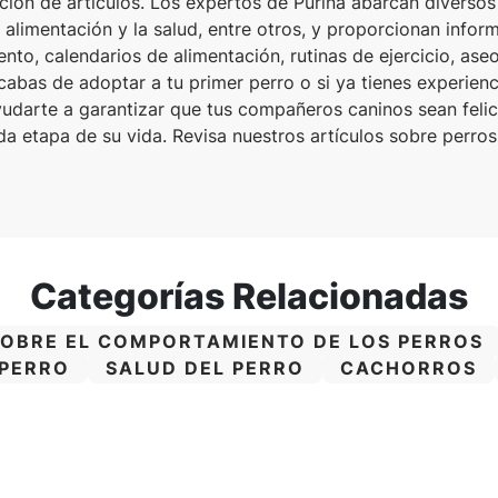
ión de artículos. Los expertos de Purina abarcan diverso
alimentación y la salud, entre otros, y proporcionan infor
ento, calendarios de alimentación, rutinas de ejercicio, as
cabas de adoptar a tu primer perro o si ya tienes experienc
udarte a garantizar que tus compañeros caninos sean feli
da etapa de su vida. Revisa nuestros artículos sobre perros
Categorías Relacionadas
SOBRE EL COMPORTAMIENTO DE LOS PERROS
CATEGORÍA:
CATEGORÍA:
 PERRO
SALUD DEL PERRO
CACHORROS