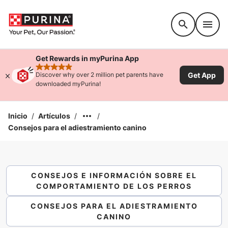
Accessibility support
Get Rewards in myPurina App
rated 4.9 stars
Get App
Discover why over 2 million pet parents have
downloaded myPurina!
Inicio
/
Artículos
/
/
Consejos para el adiestramiento canino
CONSEJOS E INFORMACIÓN SOBRE EL
COMPORTAMIENTO DE LOS PERROS
CONSEJOS PARA EL ADIESTRAMIENTO
CANINO