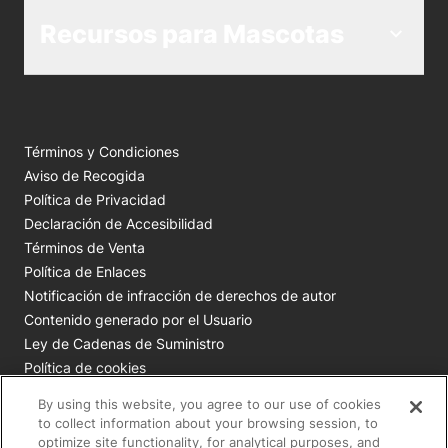
Recursos para Mascotas
Términos y Condiciones
Aviso de Recogida
Política de Privacidad
Declaración de Accesibilidad
Términos de Venta
Política de Enlaces
Notificación de infracción de derechos de autor
Contenido generado por el Usuario
Ley de Cadenas de Suministro
Política de cookies
Tus opciones de privacidad
By using this website, you agree to our use of cookies
to collect information about your browsing session, to
Todas las marcas comerciales de Nestlé Purina son
optimize site functionality, for analytical purposes, and