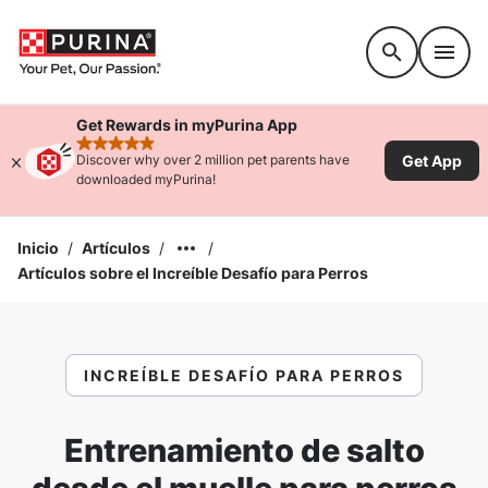
Accessibility support
Get Rewards in myPurina App
rated 4.9 stars
Get App
Discover why over 2 million pet parents have
downloaded myPurina!
Inicio
/
Artículos
/
/
Artículos sobre el Increíble Desafío para Perros
INCREÍBLE DESAFÍO PARA PERROS
Entrenamiento de salto