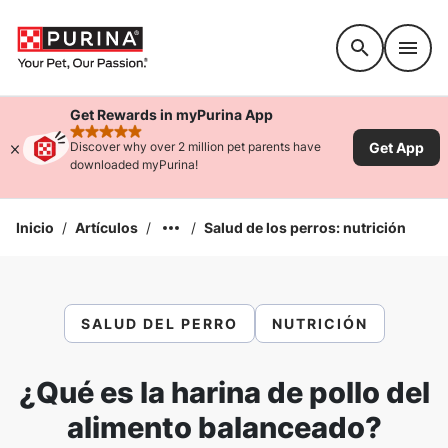
Accessibility support
Get Rewards in myPurina App
rated 4.9 stars
Get App
Discover why over 2 million pet parents have
downloaded myPurina!
Inicio
/
Artículos
/
/
Salud de los perros: nutrición
SALUD DEL PERRO
NUTRICIÓN
¿Qué es la harina de pollo del
alimento balanceado?