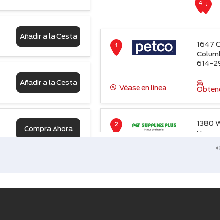
Añadir a la Cesta
1647 O
Colum
614-2
Añadir a la Cesta
Véase en línea
Obtene
1380 W
Compra Ahora
Upper 
43221
©
614-4
Compra Ahora
Véase en línea
Obtene
1743 S