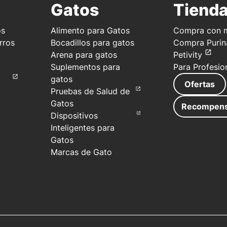
Compra Ahora
Grove 
Gatos
Tiend
614-5
os
Alimento para Gatos
Compra con m
Véase en línea
Obtene
rros
Bocadillos para gatos
Compra Purin
Vista
Arena para gatos
Petivity
Suplementos para
Para Profesio
2430 
gatos
Ofertas
Grove 
Pruebas de Salud de
2920
Gatos
614-8
Recompen
Dispositivos
Inteligentes para
Véase en línea
Obtene
Gatos
Marcas de Gato
5030 N
Colum
614-4
Véase en línea
Obtene