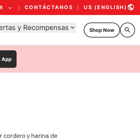
CONTÁCTANOS
US (ENGLISH)
R
ertas y Recompensas
Shop Now
t App
 cordero y harina de