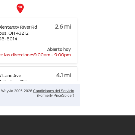
2.6 mi
lentangy River Rd
bus, OH 43212
98-8014
Abierto hoy
r las direcciones
9:00am - 9:00pm
4.1 mi
 Lane Ave
Arlington, OH
-3530
 Wayvia 2005-2026
Condiciones del Servicio
87-1274
(Formerly PriceSpider)
Abierto hoy
r las direcciones
9:00am - 9:00pm
6.2 mi
tringtown Rd