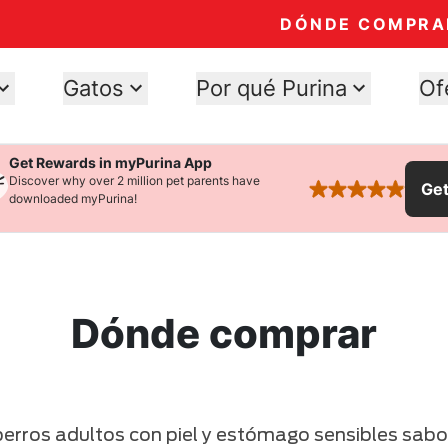
DÓNDE COMPRA
Gatos
Por qué Purina
Of
Get Rewards in myPurina App
Discover why over 2 million pet parents have
Ge
rated 4.9 stars
downloaded myPurina!
Dónde comprar
erros adultos con piel y estómago sensibles sabor