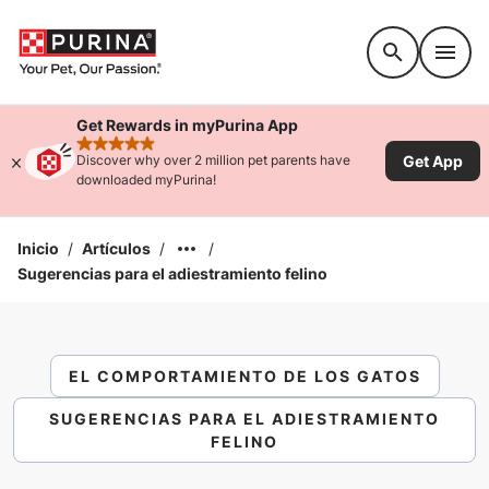
Accessibility support
Get Rewards in myPurina App
rated 4.9 stars
Get App
Discover why over 2 million pet parents have
downloaded myPurina!
Inicio
/
Artículos
/
/
Sugerencias para el adiestramiento felino
EL COMPORTAMIENTO DE LOS GATOS
SUGERENCIAS PARA EL ADIESTRAMIENTO
FELINO