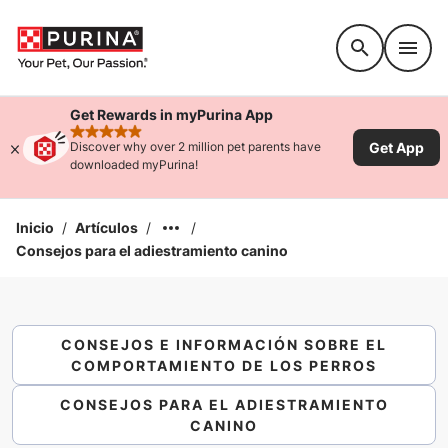
Accessibility support
Get Rewards in myPurina App
rated 4.9 stars
Get App
Discover why over 2 million pet parents have
downloaded myPurina!
Inicio
/
Artículos
/
/
Consejos para el adiestramiento canino
CONSEJOS E INFORMACIÓN SOBRE EL
COMPORTAMIENTO DE LOS PERROS
CONSEJOS PARA EL ADIESTRAMIENTO
CANINO