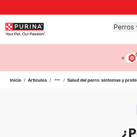
Accessibility support
Perros
Inicio
/
Artículos
/
/
Salud del perro: síntomas y prob
¿P