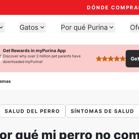
DÓNDE COMPRA
Gatos
Por qué Purina
Of
Get Rewards in myPurina App
Discover why over 2 million pet parents have
Ge
rated 4.9 stars
downloaded myPurina!
lemas
SALUD DEL PERRO
SÍNTOMAS DE SALUD
or qué mi perro no co