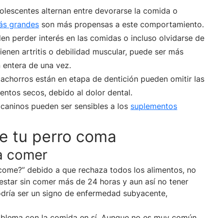
lescentes alternan entre devorarse la comida o
ás grandes
son más propensas a este comportamiento.
n perder interés en las comidas o incluso olvidarse de
ienen artritis o debilidad muscular, puede ser más
n entera de una vez.
cachorros están en etapa de dentición pueden omitir las
entos secos, debido al dolor dental.
 caninos pueden ser sensibles a los
suplementos
e tu perro coma
 a comer
 come?” debido a que rechaza todos los alimentos, no
estar sin comer más de 24 horas y aun así no tener
dría ser un signo de enfermedad subyacente,
roblema con la comida en sí. Aunque no es muy común,