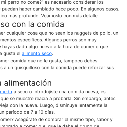
 mi perro no come?” es necesario considerar los
ue puedan haber cambiado hace poco. En algunos casos,
ico más profundo. Veámoslo con más detalle.
oso con la comida
mer cualquier cosa que no sean los nuggets de pollo, un
limentos específicos. Algunos perros son muy
le hayas dado algo nuevo a la hora de comer o que
e gusta el
alimento seco
.
 comer comida que no le gusta, tampoco debes
s a un quisquilloso con la comida puede reforzar sus
a alimentación
úmedo
a seco o introdujiste una comida nueva, es
 que se muestre reacia a probarla. Sin embargo, antes
vieja con la nueva. Luego, disminuye lentamente la
un período de 7 a 10 días.
comer? Asegúrate de comprar el mismo tipo, sabor y
umbrado a comer o el que le daba el grupo de