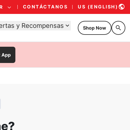
CONTÁCTANOS
US (ENGLISH)
R
ertas y Recompensas
Shop Now
t App
me?