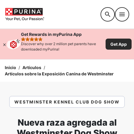
Accessibility support
Get Rewards in myPurina App
rated 4.9 stars
Get App
Discover why over 2 million pet parents have
downloaded myPurina!
Inicio
/
Artículos
/
Artículos sobre la Exposición Canina de Westminster
WESTMINSTER KENNEL CLUB DOG SHOW
Nueva raza agregada al
Westminster Dog Show