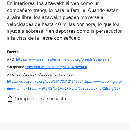
En interiores, los azawakh sirven como un
compañero tranquilo para la familia. Cuando están
al aire libre, los azawakh pueden moverse a
velocidades de hasta 40 millas por hora, lo que los
ayuda a sobresalir en deportes como la persecución
a la vista de la liebre con señuelo.
Fuente:
AKC:
https://www.westminsterkennelclub.org/breeds/azawakh
Wikipedia:
https://en.wikipedia.org/wiki/Azawakh
American Azawakh Association (archivo):
https://web.archive.org/web/20170712151555/http://www.webring.org/l/rd?
ring=irun;id=132;url=http%3A%2F%2Fwww%2Eazawakhs%2Eorg%2F
Compartir este artículo