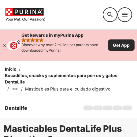
Accessibility support
Get Rewards in myPurina App
rated 4.9 stars
Get App
Discover why over 2 million pet parents have
downloaded myPurina!
Inicio
/
Bocadillos, snacks y suplementos para perros y gatos
DentaLife
/
/
Masticables Plus para el cuidado digestivo
Dentalife
Hogar
Perros
Gatos
Masticables DentaLife Plus
Productos