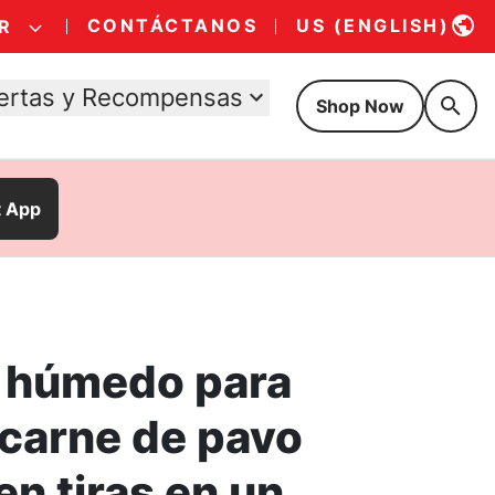
CONTÁCTANOS
US (ENGLISH)
R
ertas y Recompensas
Shop Now
t App
 húmedo para
 carne de pavo
n tiras en un