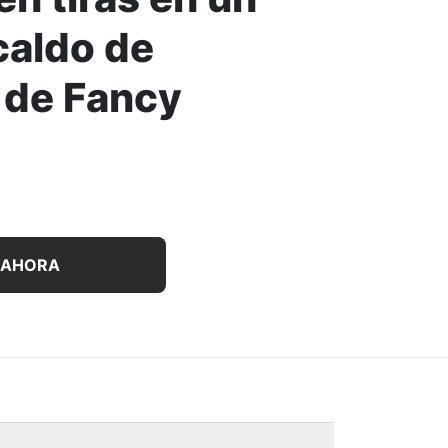
caldo de
 de Fancy
tos de carne de pavo Medleys en tiras en un sabroso cal
 AHORA