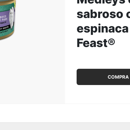
sabroso 
ar la Imagen
espinaca
Feast®
Alimento húmedo para ga
COMPRA