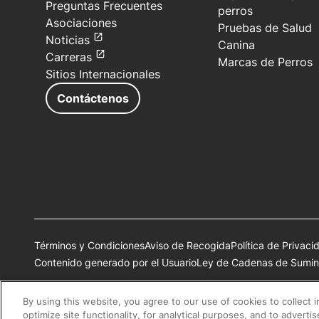
Preguntas Frecuentes
perros
Asociaciones
Pruebas de Salud
Noticias
Canina
Carreras
Marcas de Perros
Sitios Internacionales
Contáctenos
Términos y Condiciones
Aviso de Recogida
Política de Privaci
Contenido generado por el Usuario
Ley de Cadenas de Sumini
Todas las marcas comerciales de Nestlé Purina son propiedad 
By using this website, you agree to our use of cookies to collect 
optimize site functionality, for analytical purposes, and to adverti