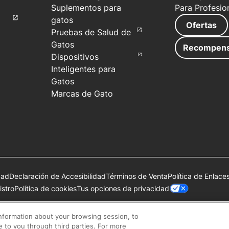
Suplementos para
Para Profesio
gatos
Ofertas
Pruebas de Salud de
Gatos
Recompen
Dispositivos
Inteligentes para
Gatos
Marcas de Gato
dad
Declaración de Accesibilidad
Términos de Venta
Política de Enlace
Tus opciones de privacidad
stro
Política de cookies
de Société des Produits Nestlé S.A., Vevey, Suiza o se utilizan con 
information about your browsing session, to
se to you through third parties. For more