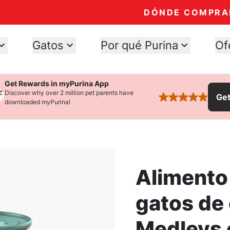
DÓNDE COMPRA
Gatos
Por qué Purina
Of
Get Rewards in myPurina App
Discover why over 2 million pet parents have
Ge
rated 4.9 stars
downloaded myPurina!
Alimento
gatos de
Medleys e