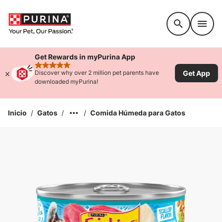
Accessibility support
Get Rewards in myPurina App
rated 4.9 stars
Get App
Discover why over 2 million pet parents have
downloaded myPurina!
Inicio
/
Gatos
/
/
Comida Húmeda para Gatos
Ampliar la Imagen