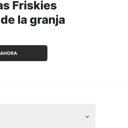
s Friskies
 de la granja
os de paté con pollo y zanahorias Friskies favoritos de la
 AHORA