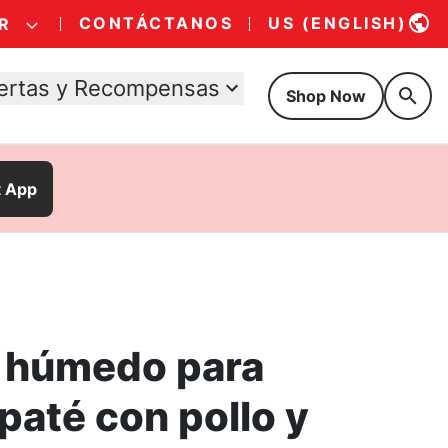
CONTÁCTANOS
US (ENGLISH)
R
ertas y Recompensas
Shop Now
t App
 húmedo para
paté con pollo y