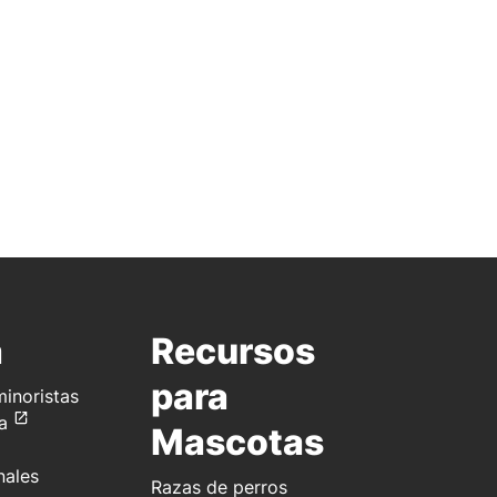
a
Recursos
para
inoristas
a
Mascotas
nales
Razas de perros