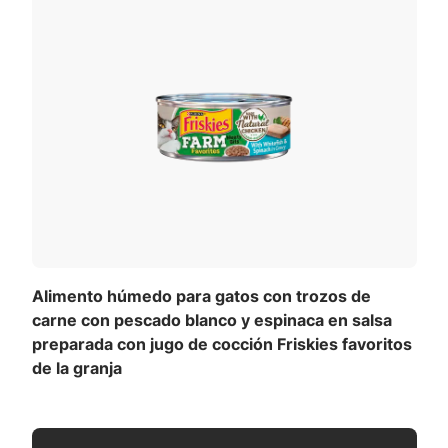
tación personalizada para
gato.
Ver todos los ingredientes
ora
por libra de peso corporal por día. Divide en dos o más
cesario para mantener el buen estado del organismo.
calculado) (EM):
Alimento húmedo para gatos con trozos de
carne con pescado blanco y espinaca en salsa
preparada con jugo de cocción Friskies favoritos
de la granja