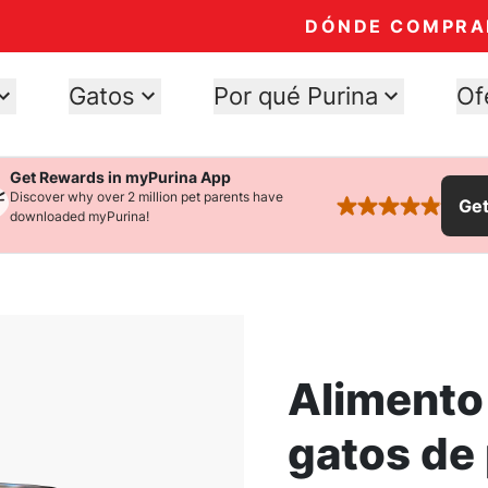
DÓNDE COMPRA
Gatos
Por qué Purina
Of
Get Rewards in myPurina App
Discover why over 2 million pet parents have
Ge
rated 4.9 stars
downloaded myPurina!
Alimento
gatos de 