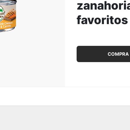
zanahoria
ar la Imagen
favoritos
Alimento húmedo para gat
COMPRA