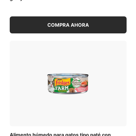
COMPRA AHORA
Alimento húmedo para gatos tipo paté con