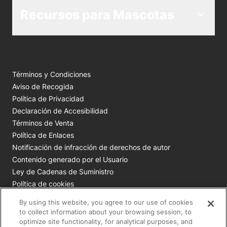
Recursos para Mascotas
Términos y Condiciones
Aviso de Recogida
Política de Privacidad
Declaración de Accesibilidad
Términos de Venta
Política de Enlaces
Notificación de infracción de derechos de autor
Contenido generado por el Usuario
Ley de Cadenas de Suministro
Política de cookies
Tus opciones de privacidad
By using this website, you agree to our use of cookies
to collect information about your browsing session, to
Todas las marcas comerciales de Nestlé Purina son
optimize site functionality, for analytical purposes, and