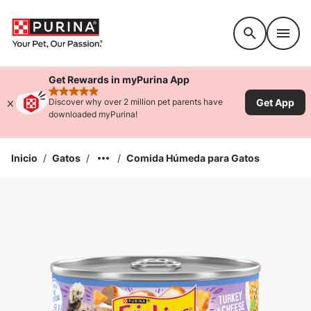
Accessibility support
Get Rewards in myPurina App
rated 4.9 stars
Get App
Discover why over 2 million pet parents have
downloaded myPurina!
Inicio
/
Gatos
/
/
Comida Húmeda para Gatos
Ampliar la Imagen