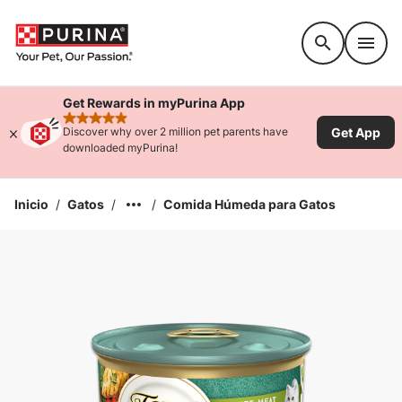
Accessibility support
Get Rewards in myPurina App
rated 4.9 stars
Get App
Discover why over 2 million pet parents have
downloaded myPurina!
Inicio
/
Gatos
/
/
Comida Húmeda para Gatos
Ampliar la Imagen