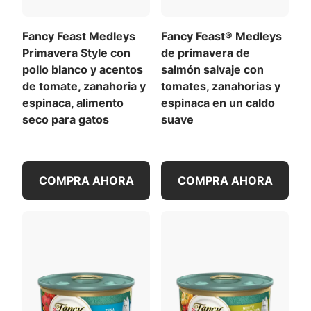
con 1 lata por cada 3 1/2 libras de peso corporal
diariamente.
Fancy Feast Medleys
Fancy Feast® Medleys
Contenido de calorías (calculado)
Primavera Style con
de primavera de
(EM):
pollo blanco y acentos
salmón salvaje con
de tomate, zanahoria y
tomates, zanahorias y
1119 kcal/kg
espinaca, alimento
espinaca en un caldo
95 kcal/lata
seco para gatos
suave
Para una lista de todas las recomendaciones de
Pescado
Tomates
alimentación
,
Descargar la tabla de alimentación
completa
(PDF)
.
Ver todos los ingredientes
COMPRA AHORA
COMPRA AHORA
Descargar la lista completa de ingredientes (PDF)