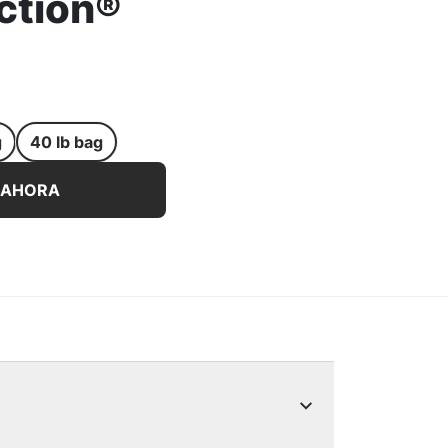
ction®
g
40 lb bag
ra gatos Tidy Cats® Instant Action® - 10 lb bag
 AHORA