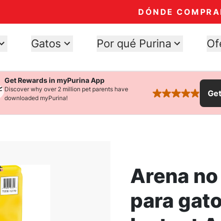
DÓNDE COMPRA
Gatos
Por qué Purina
Of
Get Rewards in myPurina App
Discover why over 2 million pet parents have
Ge
rated 4.9 stars
downloaded myPurina!
Arena no
para gat