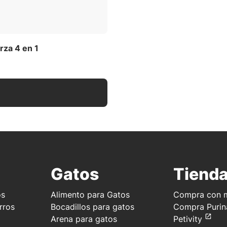
rza 4 en 1
Gatos
Tiend
os
Alimento para Gatos
Compra con m
rros
Bocadillos para gatos
Compra Purin
Arena para gatos
Petivity