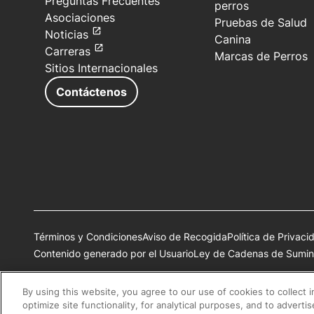
Preguntas Frecuentes
perros
Asociaciones
Pruebas de Salud
Noticias
Canina
Carreras
Marcas de Perros
Sitios Internacionales
Contáctenos
Términos y Condiciones
Aviso de Recogida
Política de Privaci
Contenido generado por el Usuario
Ley de Cadenas de Sumini
Todas las marcas comerciales de Nestlé Purina son propiedad 
By using this website, you agree to our use of cookies to collect 
optimize site functionality, for analytical purposes, and to adverti