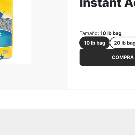
Instant A
ar la Imagen
Tamaño
:
10 lb bag
10 lb bag
20 lb ba
Arena no aglomerante pa
COMPRA