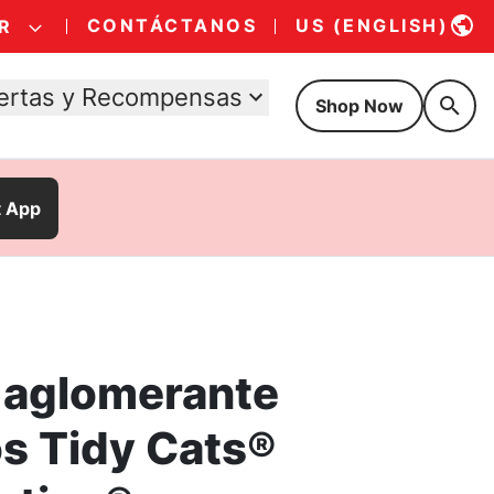
CONTÁCTANOS
US (ENGLISH)
R
ertas y Recompensas
Shop Now
t App
 aglomerante
os Tidy Cats®