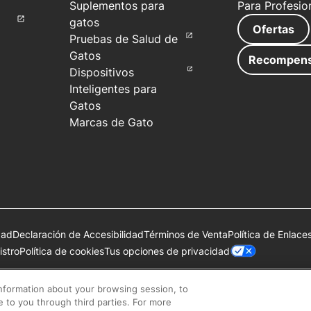
Suplementos para
Para Profesio
gatos
Ofertas
Pruebas de Salud de
Gatos
Recompen
Dispositivos
Inteligentes para
Gatos
Marcas de Gato
dad
Declaración de Accesibilidad
Términos de Venta
Política de Enlace
Tus opciones de privacidad
stro
Política de cookies
de Société des Produits Nestlé S.A., Vevey, Suiza o se utilizan con 
information about your browsing session, to
se to you through third parties. For more