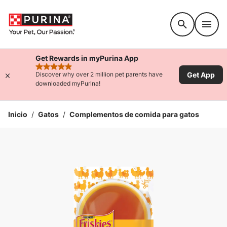
Accessibility support
Get Rewards in myPurina App
rated 4.9 stars
Get App
Discover why over 2 million pet parents have
downloaded myPurina!
Inicio
/
Gatos
/
Complementos de comida para gatos
Ampliar la Imagen