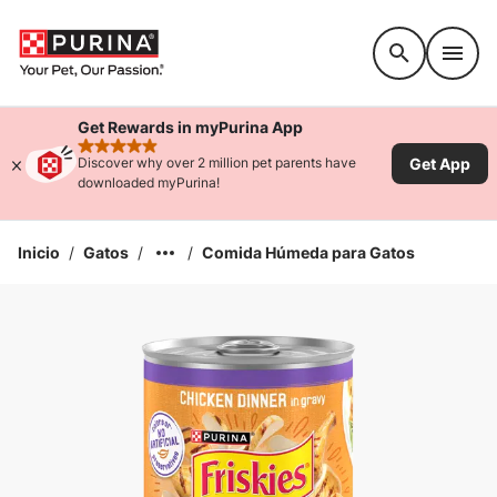
Accessibility support
Get Rewards in myPurina App
rated 4.9 stars
Get App
Discover why over 2 million pet parents have
downloaded myPurina!
Inicio
/
Gatos
/
/
Comida Húmeda para Gatos
Ampliar la Imagen