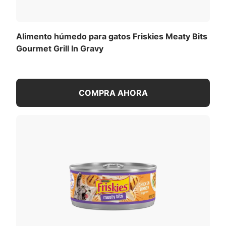
por ciento completa y balanceada para gatos
adultos en cada porción. Haz que este alimento
húmedo para gatos Purina Friskies Meaty Bits
Alimento húmedo para gatos Friskies Meaty Bits
forme parte de la rutina diaria de comidas de tu
Gourmet Grill In Gravy
compañero felino y demuéstrale que prestas
atención a sus preferencias únicas de sabor.
COMPRA AHORA