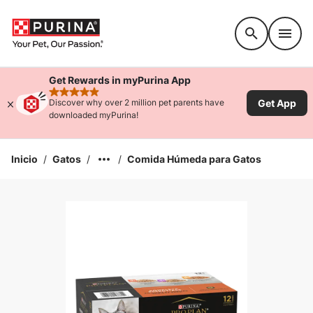
Accessibility support
Get Rewards in myPurina App
rated 4.9 stars
Get App
Discover why over 2 million pet parents have
downloaded myPurina!
Inicio
/
Gatos
/
/
Comida Húmeda para Gatos
Ampliar la Imagen