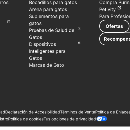
rros
Bocadillos para gatos
Compra Purin
Arena para gatos
Petivity
Suplementos para
Para Profesio
gatos
Ofertas
Pruebas de Salud de
Gatos
Recompen
Dispositivos
Inteligentes para
Gatos
Marcas de Gato
dad
Declaración de Accesibilidad
Términos de Venta
Política de Enlace
Tus opciones de privacidad
stro
Política de cookies