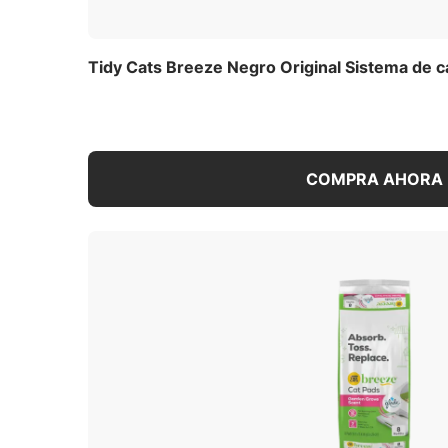
Cambia la forma en que ves la caja de aren
Cats Breeze. Este sistema de caja de aren
Breeze, pellets de Litter de zeolita, una 
Tidy Cats Breeze Negro Original Sistema de c
sistema ofrece un potente control de olo
Los pellets de Litter de zeolita especial
reducir el rastro de partículas por toda t
sólidos, permitiendo que la orina pase ha
encuentran debajo. Los pellets de Litter
COMPRA AHORA
sólidos para un mejor control del olor y 
de caja de arena limpia y ordenada. Adem
potencia, previene el olor a amoníaco dur
almohadillas eliminadoras de olor de la o
lugar, manteniéndolas alejadas de tus gat
sistema de caja de arena para gatos fáci
Litter de tu gatito, al mismo tiempo que 