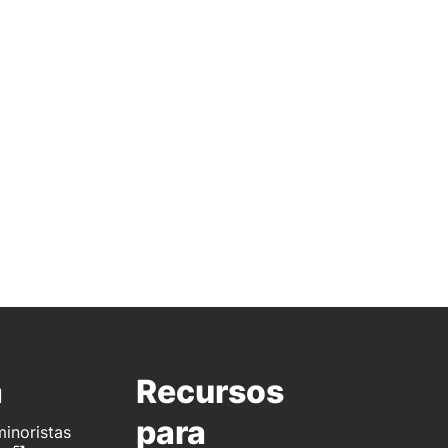
a
Recursos
para
inoristas