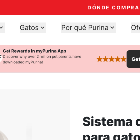
DÓNDE COMPRA
Gatos
Por qué Purina
Of
Get Rewards in myPurina App
Discover why over 2 million pet parents have
Ge
rated 4.9 stars
downloaded myPurina!
Sistema d
para gato