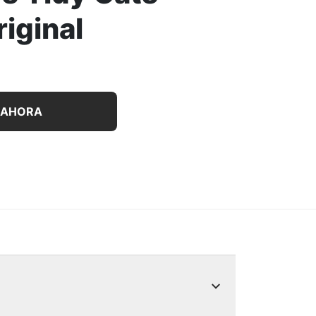
iginal
 para gatos Tidy Cats Breeze Original - Original
 AHORA