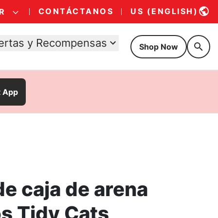
CONTÁCTANOS
US (ENGLISH)
R
ertas y Recompensas
Shop Now
t App
e caja de arena
s Tidy Cats