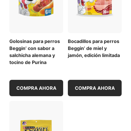
veterinario.
Mantequilla de Maní.
Contenido calórico (calculado) (EM):
2901 kcal/kg
35 kcal/pieza
Para una lista de todas las recomendaciones de
alimentación
,
Descargar la tabla de alimentación
Golosinas para perros
Bocadillos para perros
completa
(PDF)
.
Beggin’ con sabor a
Beggin’ de miel y
salchicha alemana y
jamón, edición limitada
tocino de Purina
COMPRA AHORA
COMPRA AHORA