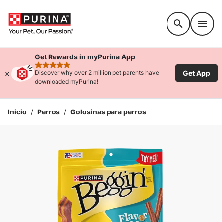
Accessibility support
Get Rewards in myPurina App
rated 4.9 stars
Get App
Discover why over 2 million pet parents have
downloaded myPurina!
Inicio
/
Perros
/
Golosinas para perros
Ampliar la Imagen