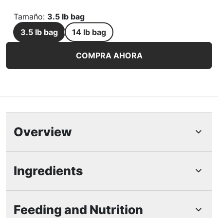
Tamaño
:
3.5 lb bag
3.5 lb bag
14 lb bag
Beneful Healthy Puppy Alimento seco para perros cachorro
COMPRA AHORA
Overview
Características Destacadas
Ingredients
Dry puppy food featuring Real chicken is the
number one ingredient and includes accents of
Feeding and Nutrition
peas and carrots