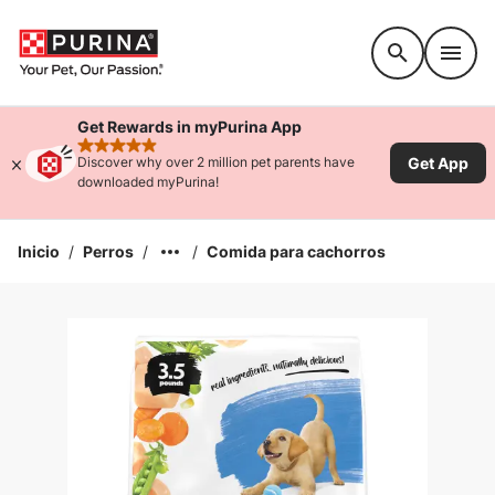
Accessibility support
Get Rewards in myPurina App
rated 4.9 stars
Get App
Discover why over 2 million pet parents have
downloaded myPurina!
Inicio
/
Perros
/
/
Comida para cachorros
Ampliar la Imagen