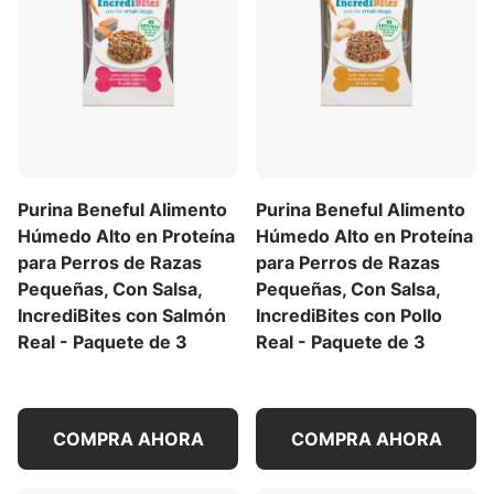
perfectos para bocas pequeñas, y una sabrosa
salsa que añade el toque final
Alimento para perros adultos de razas
pequeñas 100% completo y balanceado que
incluye 23 vitaminas y minerales esenciales
para ayudar a mantener su salud general
El alimento para perros Beneful IncrediBites
para perros adultos está hecho especialmente
Purina Beneful Alimento
Purina Beneful Alimento
para perros pequeños en latas de 3 onzas y se
Húmedo Alto en Proteína
Húmedo Alto en Proteína
produce con orgullo en instalaciones de Purina
para Perros de Razas
para Perros de Razas
en EE. UU.
Pequeñas, Con Salsa,
Pequeñas, Con Salsa,
Consiente a tu mascota con productos Purina.
IncrediBites con Salmón
IncrediBites con Pollo
Recompénsate con puntos en cada compra.
Real - Paquete de 3
Real - Paquete de 3
Descarga la myPurina app hoy mismo.
Descripción del Producto
COMPRA AHORA
COMPRA AHORA
Si estás buscando un alimento húmedo para perros
que ofrezca un gran sabor para perros pequeños,
ofrécele Purina Beneful IncrediBites Alimento para