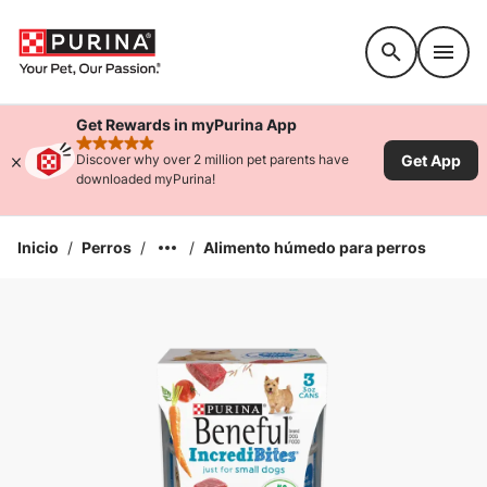
Accessibility support
Get Rewards in myPurina App
rated 4.9 stars
Get App
Discover why over 2 million pet parents have
downloaded myPurina!
Inicio
/
Perros
/
/
Alimento húmedo para perros