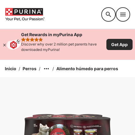
Accessibility support
Get Rewards in myPurina App
rated 4.9 stars
Get App
Discover why over 2 million pet parents have
downloaded myPurina!
Inicio
/
Perros
/
/
Alimento húmedo para perros
Ampliar la Imagen