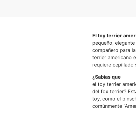
El toy terrier ame
pequeño, elegante y
compañero para la f
terrier americano e
requiere cepillado
¿Sabías que
el toy terrier amer
del fox terrier? Es
toy, como el pinsch
comúnmente “Amer