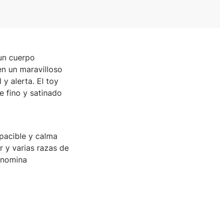
un cuerpo
en un maravilloso
y alerta. El toy
je fino y satinado
apacible y calma
r y varias razas de
denomina