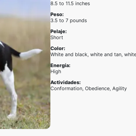
8.5 to 11.5 inches
Peso
:
3.5 to 7 pounds
Pelaje
:
Short
Color
:
White and black, white and tan, whit
Energía
:
High
Actividades
:
Conformation, Obedience, Agility