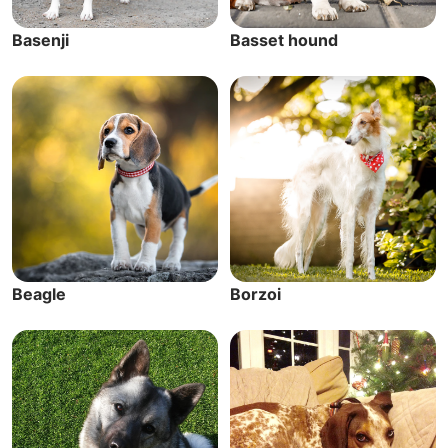
Basenji
Basset hound
Beagle
Borzoi