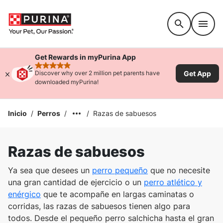
Accessibility support
Get Rewards in myPurina App
rated 4.9 stars
Get App
Discover why over 2 million pet parents have
downloaded myPurina!
Inicio
/
Perros
/
/
Razas de sabuesos
Razas de sabuesos
Ya sea que desees un
perro pequeño
que no necesite
una gran cantidad de ejercicio o un
perro atlético y
enérgico
que te acompañe en largas caminatas o
corridas, las razas de sabuesos tienen algo para
todos. Desde el pequeño perro salchicha hasta el gran