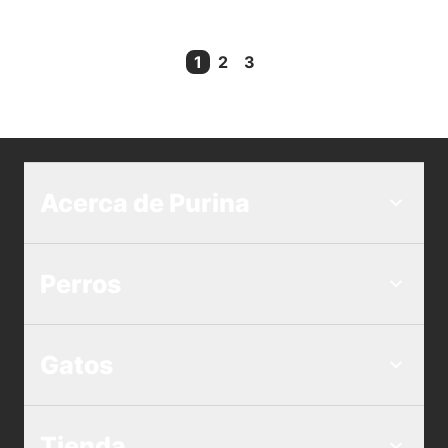
1
2
3
Current Page
Acerca de Purina
Perros
Gatos
Tienda