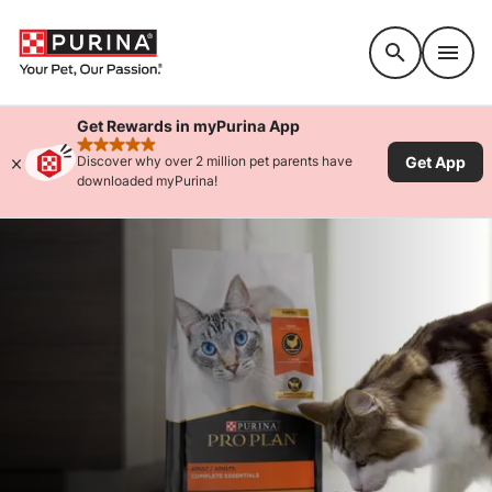
Accessibility support
Get Rewards in myPurina App
rated 4.9 stars
Get App
Discover why over 2 million pet parents have
downloaded myPurina!