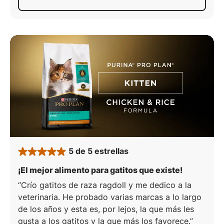
Acerca De
Pro Plan Adulto 
5 de 5 estrellas
rated 5 stars
: 5 de 5 es
¡El mejor alimento para gatitos que existe!
Crío gatitos de raza ragdoll y me dedico a la
veterinaria. He probado varias marcas a lo largo
de los años y esta es, por lejos, la que más les
gusta a los gatitos y la que más los favorece.