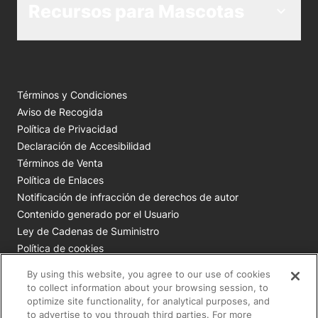
Recursos para Mascotas
Términos y Condiciones
Aviso de Recogida
Política de Privacidad
Declaración de Accesibilidad
Términos de Venta
Política de Enlaces
Notificación de infracción de derechos de autor
Contenido generado por el Usuario
Ley de Cadenas de Suministro
Política de cookies
Tus opciones de privacidad
By using this website, you agree to our use of cookies
to collect information about your browsing session, to
Todas las marcas comerciales de Nestlé Purina son
optimize site functionality, for analytical purposes, and
to advertise to you through third parties. For more
propiedad de Société des Produits Nestlé S.A., Vevey, Suiza