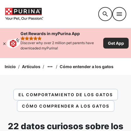
Accessibility support
Get Rewards in myPurina App
rated 4.9 stars
Get App
Discover why over 2 million pet parents have
downloaded myPurina!
Inicio
/
Artículos
/
/
Cómo entender a los gatos
EL COMPORTAMIENTO DE LOS GATOS
CÓMO COMPRENDER A LOS GATOS
22 datos curiosos sobre los