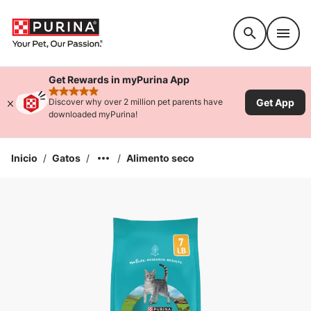
Accessibility support
Get Rewards in myPurina App
rated 4.9 stars
Get App
Discover why over 2 million pet parents have
downloaded myPurina!
Inicio
/
Gatos
/
/
Alimento seco
Ampliar la Imagen