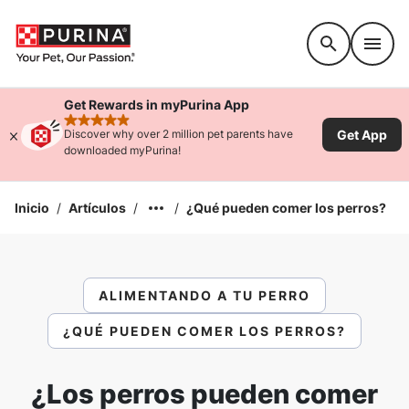
Accessibility support
Get Rewards in myPurina App
rated 4.9 stars
Get App
Discover why over 2 million pet parents have
downloaded myPurina!
Inicio
/
Artículos
/
/
¿Qué pueden comer los perros?
ALIMENTANDO A TU PERRO
¿QUÉ PUEDEN COMER LOS PERROS?
¿Los perros pueden comer