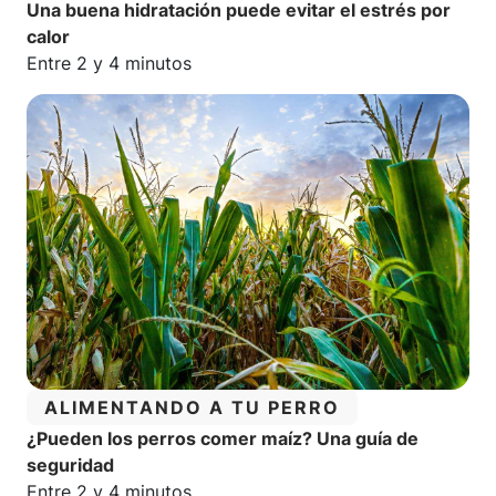
Una buena hidratación puede evitar el estrés por
calor
Tiempo estimado de lectura:
Entre 2 y 4 minutos
CATEGORÍA:
ALIMENTANDO A TU PERRO
¿Pueden los perros comer maíz? Una guía de
seguridad
Tiempo estimado de lectura:
Entre 2 y 4 minutos