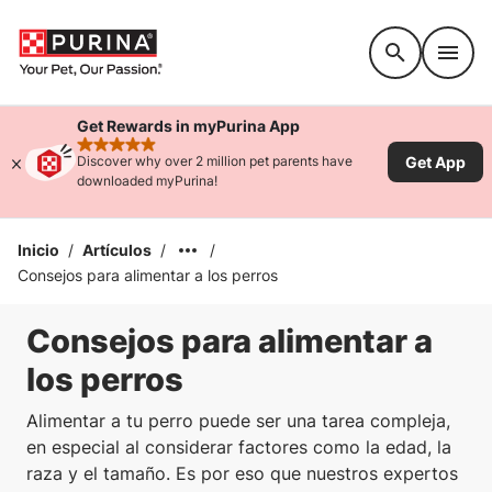
Accessibility support
Get Rewards in myPurina App
rated 4.9 stars
Get App
Discover why over 2 million pet parents have
downloaded myPurina!
Inicio
/
Artículos
/
/
Consejos para alimentar a los perros
Consejos para alimentar a
los perros
Alimentar a tu perro puede ser una tarea compleja,
en especial al considerar factores como la edad, la
raza y el tamaño. Es por eso que nuestros expertos