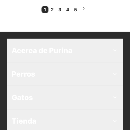
1
2
3
4
5
Current Page
Acerca de Purina
Perros
Gatos
Tienda