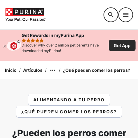
Accessibility support
Get Rewards in myPurina App
rated 4.9 stars
Get App
Discover why over 2 million pet parents have
downloaded myPurina!
Inicio
/
Artículos
/
/
¿Qué pueden comer los perros?
ALIMENTANDO A TU PERRO
¿QUÉ PUEDEN COMER LOS PERROS?
¿Pueden los perros comer