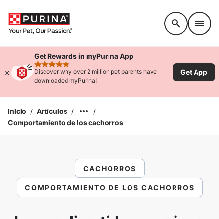
Accessibility support
Get Rewards in myPurina App
rated 4.9 stars
Get App
Discover why over 2 million pet parents have
downloaded myPurina!
Inicio
/
Artículos
/
/
Comportamiento de los cachorros
CACHORROS
COMPORTAMIENTO DE LOS CACHORROS