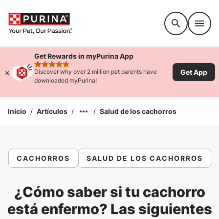
Accessibility support
Get Rewards in myPurina App
rated 4.9 stars
Get App
Discover why over 2 million pet parents have
downloaded myPurina!
Inicio
/
Artículos
/
/
Salud de los cachorros
CACHORROS
SALUD DE LOS CACHORROS
¿Cómo saber si tu cachorro
está enfermo? Las siguientes