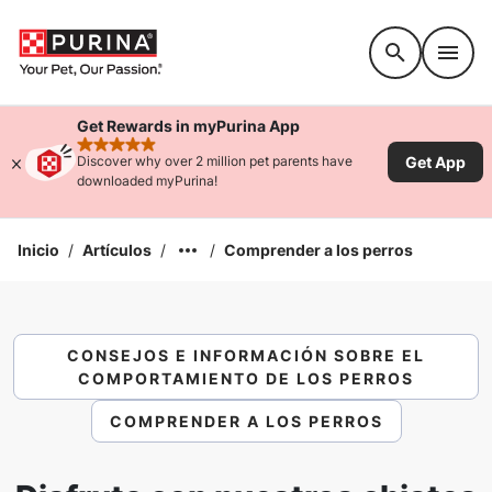
Accessibility support
Get Rewards in myPurina App
rated 4.9 stars
Get App
Discover why over 2 million pet parents have
downloaded myPurina!
Inicio
/
Artículos
/
/
Comprender a los perros
CONSEJOS E INFORMACIÓN SOBRE EL
COMPORTAMIENTO DE LOS PERROS
COMPRENDER A LOS PERROS