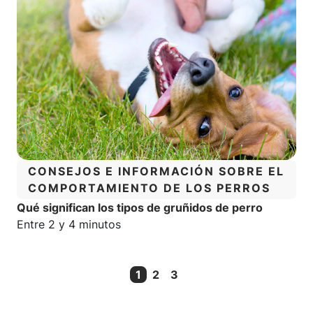
CATEGORÍA:
CONSEJOS E INFORMACIÓN SOBRE EL
COMPORTAMIENTO DE LOS PERROS
Qué significan los tipos de gruñidos de perro
Tiempo estimado de lectura:
Entre 2 y 4 minutos
1
2
3
Current Page