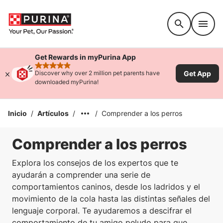
Accessibility support
Get Rewards in myPurina App
rated 4.9 stars
Get App
Discover why over 2 million pet parents have
downloaded myPurina!
Inicio
/
Artículos
/
/
Comprender a los perros
Comprender a los perros
Explora los consejos de los expertos que te
ayudarán a comprender una serie de
comportamientos caninos, desde los ladridos y el
movimiento de la cola hasta las distintas señales del
lenguaje corporal. Te ayudaremos a descifrar el
comportamiento de tu amigo peludo para que