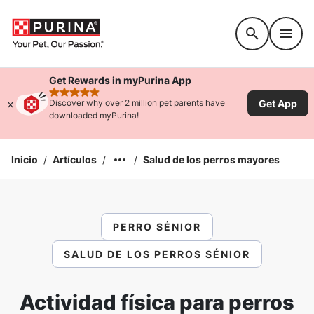
Accessibility support
Get Rewards in myPurina App
rated 4.9 stars
Get App
Discover why over 2 million pet parents have
downloaded myPurina!
Inicio
/
Artículos
/
/
Salud de los perros mayores
PERRO SÉNIOR
SALUD DE LOS PERROS SÉNIOR
Actividad física para perros