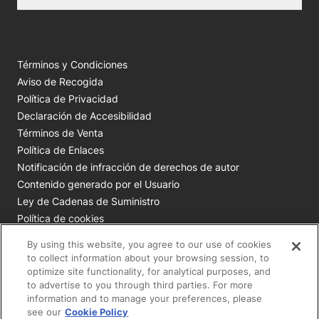
Términos y Condiciones
Aviso de Recogida
Política de Privacidad
Declaración de Accesibilidad
Términos de Venta
Política de Enlaces
Notificación de infracción de derechos de autor
Contenido generado por el Usuario
Ley de Cadenas de Suministro
Política de cookies
Tus opciones de privacidad
By using this website, you agree to our use of cookies
to collect information about your browsing session, to
Todas las marcas comerciales de Nestlé Purina son
optimize site functionality, for analytical purposes, and
to advertise to you through third parties. For more
propiedad de Société des Produits Nestlé S.A., Vevey, Suiza
information and to manage your preferences, please
o se utilizan con autorización.
see our
Cookie Policy