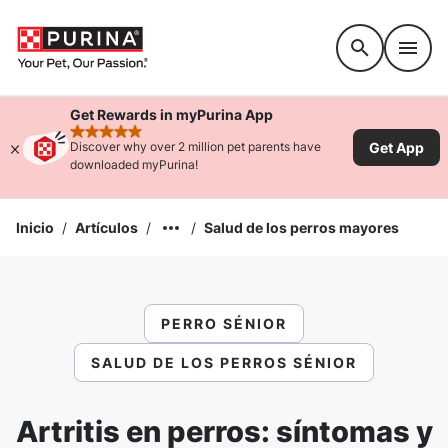
Accessibility support
Get Rewards in myPurina App
rated 4.9 stars
Get App
Discover why over 2 million pet parents have
downloaded myPurina!
Inicio
/
Artículos
/
/
Salud de los perros mayores
PERRO SÉNIOR
SALUD DE LOS PERROS SÉNIOR
Artritis en perros: síntomas y