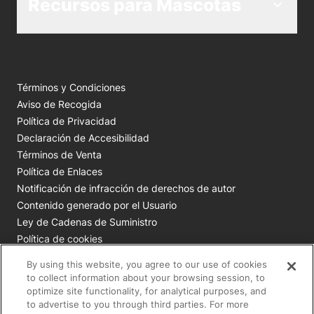
Recursos para Mascotas
Términos y Condiciones
Aviso de Recogida
Política de Privacidad
Declaración de Accesibilidad
Términos de Venta
Política de Enlaces
Notificación de infracción de derechos de autor
Contenido generado por el Usuario
Ley de Cadenas de Suministro
Política de cookies
Tus opciones de privacidad
By using this website, you agree to our use of cookies
to collect information about your browsing session, to
Todas las marcas comerciales de Nestlé Purina son
optimize site functionality, for analytical purposes, and
to advertise to you through third parties. For more
propiedad de Société des Produits Nestlé S.A., Vevey, Suiza