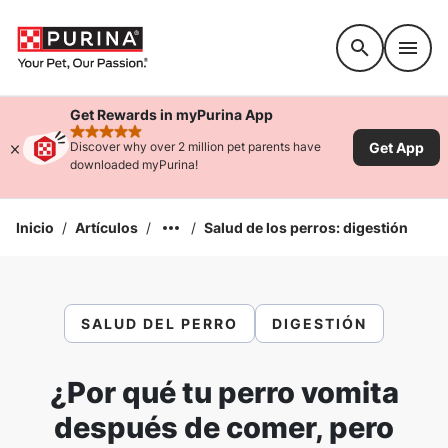
Accessibility support
Get Rewards in myPurina App
rated 4.9 stars
Get App
Discover why over 2 million pet parents have
downloaded myPurina!
Inicio
/
Artículos
/
/
Salud de los perros: digestión
SALUD DEL PERRO
DIGESTIÓN
¿Por qué tu perro vomita
después de comer, pero