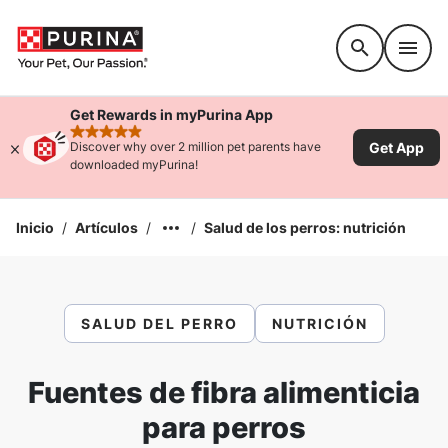
Accessibility support
Get Rewards in myPurina App
rated 4.9 stars
Get App
Discover why over 2 million pet parents have
downloaded myPurina!
Inicio
/
Artículos
/
/
Salud de los perros: nutrición
SALUD DEL PERRO
NUTRICIÓN
Fuentes de fibra alimenticia
para perros