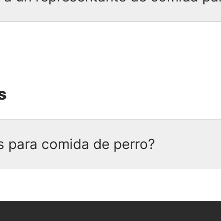
ponsable.
nte de comida para perros Beneful llamando al
rónico a través de nuestra página de
Contácte
.
s
s para comida de perro?
bolsos ni ofertas especiales para Purina Benef
ín
para ser notificado por correo electrónico c