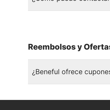
calidad, obtenidos de manera res
Puede contactar a un representa
CT), enviándonos un correo elect
chat en vivo en nuestro sitio web
Reembolsos y Oferta
¿Beneful ofrece cupone
Actualmente no hay cupones, reem
web. Regístrate en nuestro
bolet