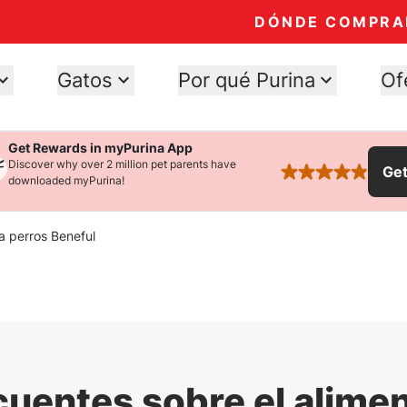
DÓNDE COMPRA
Gatos
Por qué Purina
Of
Get Rewards in myPurina App
Discover why over 2 million pet parents have
Ge
rated 4.9 stars
downloaded myPurina!
a perros Beneful
cuentes sobre el alimen