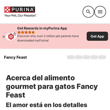
Accessibility support
Get Rewards in myPurina App
rated 4.9 stars
Get App
Discover why over 2 million pet parents have
downloaded myPurina!
Fancy Feast
Hogar
Productos
Sobre nosotros
Acerca del alimento
Dónde comprar
FAQs
gourmet para gatos Fancy
Ofertas
Feast
Comida para Gatitos
El amor está en los detalles