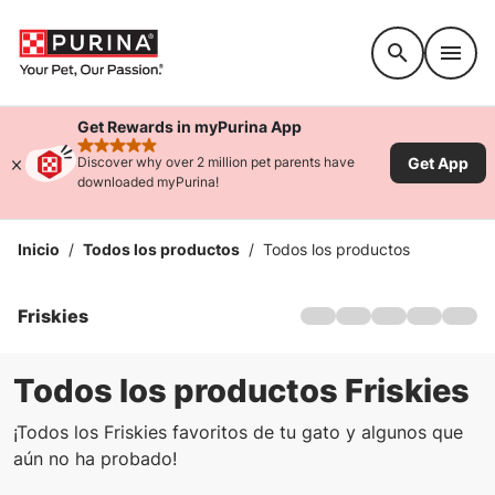
Accessibility support
Get Rewards in myPurina App
rated 4.9 stars
Get App
Discover why over 2 million pet parents have
downloaded myPurina!
Inicio
/
Todos los productos
/
Todos los productos
Friskies
Hogar
Sobre nosotros
Productos
Todos los productos Friskies
Ofertas
¡Todos los Friskies favoritos de tu gato y algunos que
Juegos de gatos
aún no ha probado!
Sostenibilidad
Preguntas frecuentes