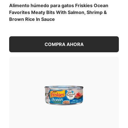
mantener la condición corporal ideal.
Alimento húmedo para gatos Friskies Ocean
Favorites Meaty Bits With Salmon, Shrimp &
Contenido calórico (calculado)
Brown Rice In Sauce
(ME):
1168 kcal/kg
182 kcal/lata
COMPRA AHORA
Atún
Arroz integral
Ver todos los ingredientes