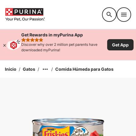
Accessibility support
Get Rewards in myPurina App
rated 4.9 stars
Get App
Discover why over 2 million pet parents have
downloaded myPurina!
Inicio
/
Gatos
/
/
Comida Húmeda para Gatos
Ampliar la Imagen