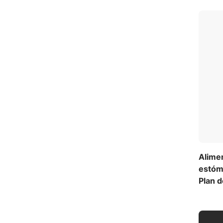
Alime
estóma
Plan d