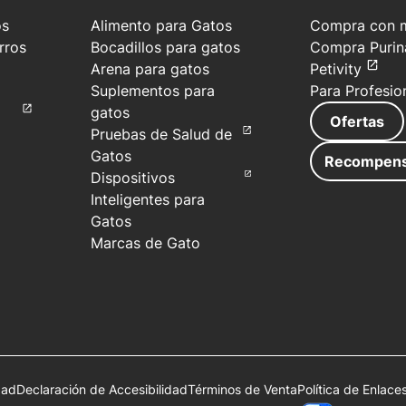
os
Alimento para Gatos
Compra con m
rros
Bocadillos para gatos
Compra Purin
Arena para gatos
Petivity
Suplementos para
Para Profesio
gatos
Ofertas
Pruebas de Salud de
Gatos
Recompen
Dispositivos
Inteligentes para
Gatos
Marcas de Gato
dad
Declaración de Accesibilidad
Términos de Venta
Política de Enlace