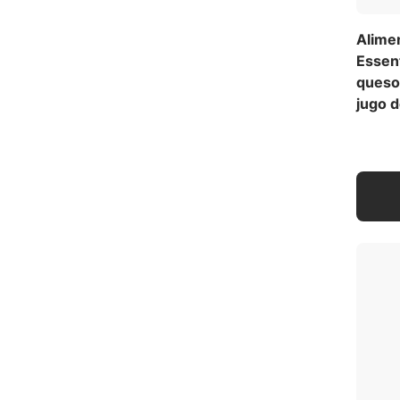
Alime
Essent
queso
jugo 