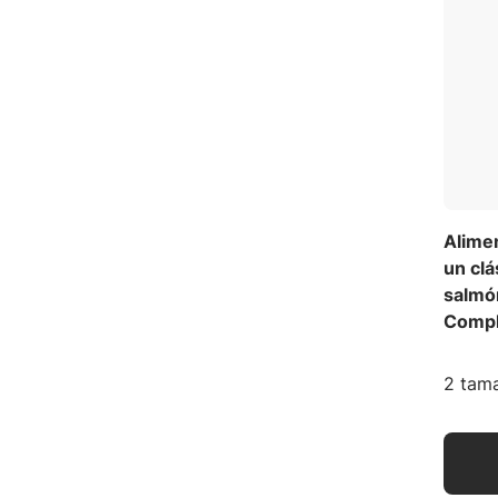
Alime
un clá
salmón
Compl
2 tama