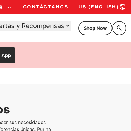
CONTÁCTANOS
US (ENGLISH)
R
ertas y Recompensas
Shop Now
t App
os
acer sus necesidades
erencias únicas, Purina