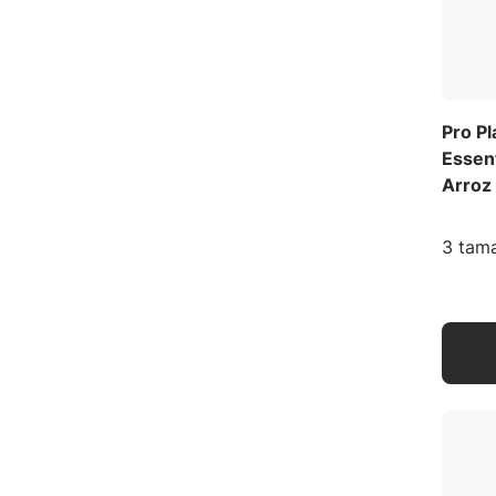
Pro P
Essent
Arroz
3 tama