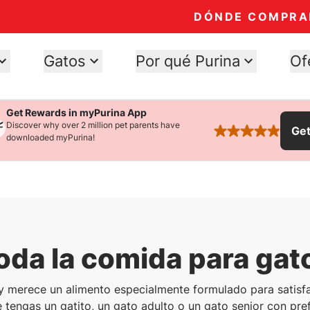
DÓNDE COMPRA
Gatos
Por qué Purina
Of
Get Rewards in myPurina App
Discover why over 2 million pet parents have
Ge
rated 4.9 stars
downloaded myPurina!
oda la comida para gat
y merece un alimento especialmente formulado para satisf
e tengas un gatito, un gato adulto o un gato senior con pref