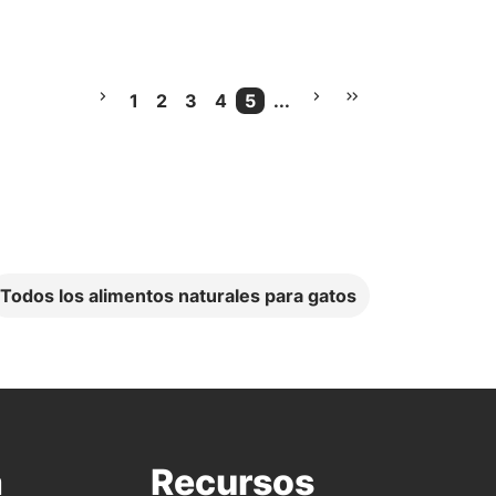
1
2
3
4
5
...
Current Page
Más Páginas
Todos los alimentos naturales para gatos
a
Recursos