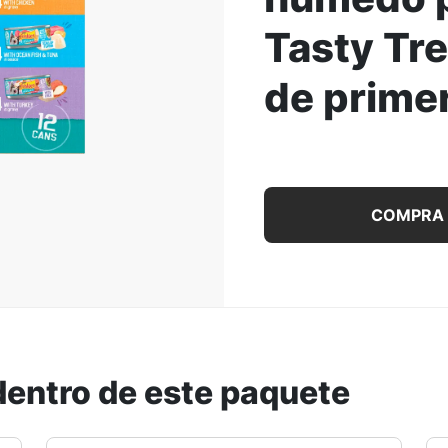
Tasty Tre
ar la Imagen
de primer
Paquete surtido de 12 u
COMPRA
dentro de este paquete