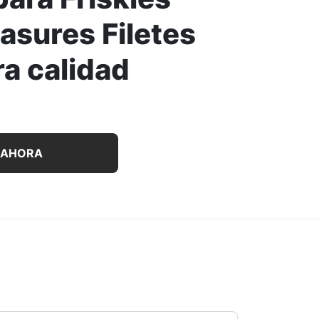
asures Filetes
a calidad
nidades de alimento húmedo para Friskies Tasty Treasures Fi
 AHORA