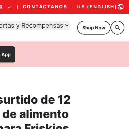
CONTÁCTANOS
US (ENGLISH)
R
ertas y Recompensas
Shop Now
t App
surtido de 12
 de alimento
ara Friskies