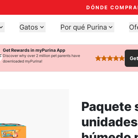
DÓNDE COMPRA
Gatos
Por qué Purina
Of
Get Rewards in myPurina App
Discover why over 2 million pet parents have
Ge
rated 4.9 stars
downloaded myPurina!
Paquete 
unidades
húmedo p