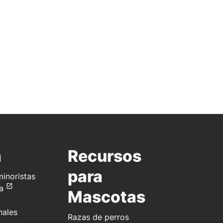
a
Recursos
para
inoristas
a
Mascotas
nales
Razas de perros